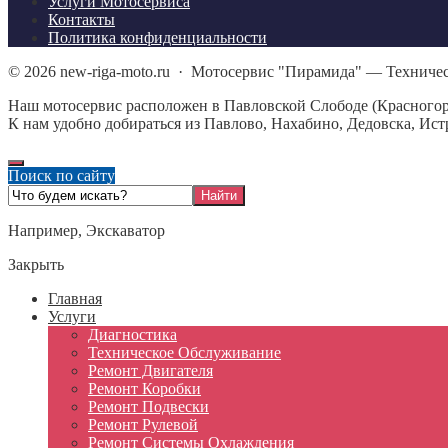
Услуги Мотосервиса
Контакты
Политика конфиденциальности
©
2026
new-riga-moto.ru
·
Мотосервис "Пирамида" — Техничес
Наш мотосервис расположен в Павловской Слободе (Красногорс
К нам удобно добираться из Павлово, Нахабино, Дедовска, Ист
Поиск по сайту
Например,
Экскаватор
Закрыть
Главная
Услуги
Диагностика
Техническое Обслуживание
Ремонт Двигателя
Ремонт Коробки
Ремонт Подвески
Ремонт Рулевой
Ремонт Системы Охлаждения